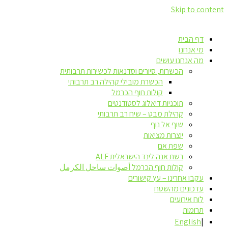
Skip to content
דף הבית
מי אנחנו
מה אנחנו עושים
הכשרות, סיורים וסדנאות לכשירות תרבותית
הכשרת מובילי קהילה רב תרבותי
קולות חוף הכרמל
תוכניות דיאלוג לסטודנטים
קהילת מבט – שיח רב תרבותי
שוף אל נוף
יוצרות מציאות
שפת אם
רשת אנה לינד הישראלית ALF
קולות חוף הכרמל أصوات ساحل الكرمل
עקבו אחרינו – עץ קישורים
עדכונים מהשטח
לוח אירועים
תרומות
English