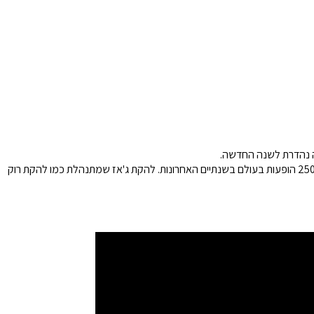
בהופעה יופיע ההרכב 'שלוש' – התופעה האינסטרומנטלית הישראלית שבתוך חמש שנות פעילות הספיקה להופיע על כמה מהבמות החשובות בעולם, יותר מ-250 הופעות בעולם בשנתיים האחרונות. להקת ג'אז שמתנהלת כמו להקת רוק