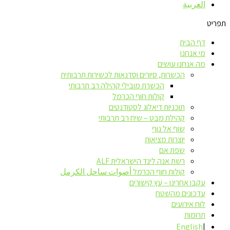
العربية
תפריט
דף הבית
מי אנחנו
מה אנחנו עושים
הכשרות, סיורים וסדנאות לכשירות תרבותית
הכשרת מובילי קהילה רב תרבותי
קולות חוף הכרמל
תוכניות דיאלוג לסטודנטים
קהילת מבט – שיח רב תרבותי
שוף אל נוף
יוצרות מציאות
שפת אם
רשת אנה לינד הישראלית ALF
קולות חוף הכרמל أصوات ساحل الكرمل
עקבו אחרינו – עץ קישורים
עדכונים מהשטח
לוח אירועים
תרומות
English