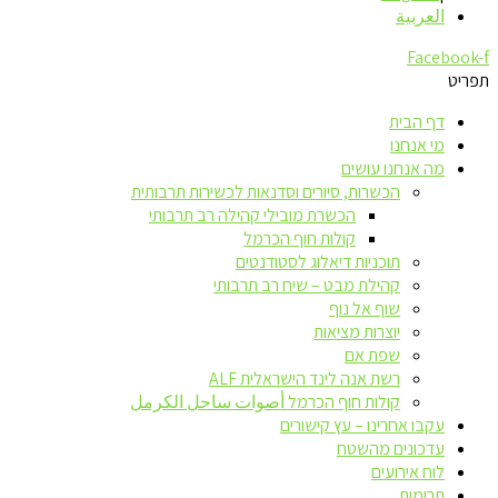
العربية
Facebook-f
תפריט
דף הבית
מי אנחנו
מה אנחנו עושים
הכשרות, סיורים וסדנאות לכשירות תרבותית
הכשרת מובילי קהילה רב תרבותי
קולות חוף הכרמל
תוכניות דיאלוג לסטודנטים
קהילת מבט – שיח רב תרבותי
שוף אל נוף
יוצרות מציאות
שפת אם
רשת אנה לינד הישראלית ALF
קולות חוף הכרמל أصوات ساحل الكرمل
עקבו אחרינו – עץ קישורים
עדכונים מהשטח
לוח אירועים
תרומות