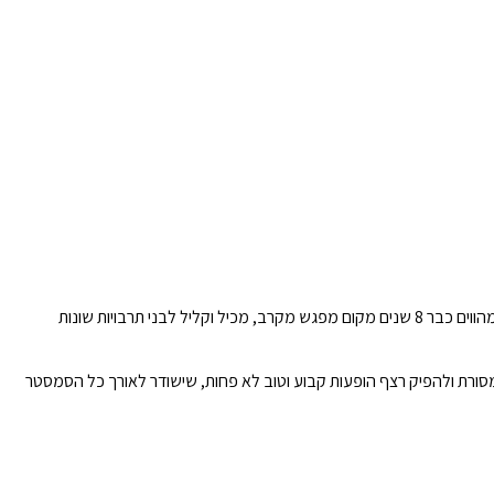
כבר כתבנו רבות על פוזיטיב, הפרוייקט המשותף שלנו ושל היחידה למעורבות חברתית באוניברסיטת חיפה, אשר מפיק אירועי תרבות מוזיקליים רב-תרבותיים שמהווים כבר 8 שנים מקום מפגש מקרב, מכיל וקליל לבני תרבויות שונות
סורת ולהפיק רצף הופעות קבוע וטוב לא פחות, שישודר לאורך כל הסמסטר