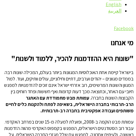
English
العربية
Facebook
מי אנחנו
"שונות היא ההזדמנות להכיר, ללמוד ולשנות"
בישראל קיימת אחת האוכלוסיות המגוונות ביותר בעולם, המכילה שונות רבה
בממדים מגוונים – יהודים וערבים, דתיים וחילוניים, עולים וותיקים, ועוד. למול
המגוון והשונות המרשימים, רוב אזרחי ישראל אינם זוכים להזדמנויות למפגש
חיובי עם האחר, וכתוצאה מכך דעות קדומות ואף חששות ופחד רווחים בין
הקבוצות השונות בחברה.
עמותת מבט מתמודדת עם האתגר
הרב-תרבותי בחברה הישראלית, בשאיפה לפתח ולהקנות כלים לחיים
משותפים ועבודה אפקטיבית בחברה רב-תרבותית.
עמותת מבט הוקמה ב-2008, ופועלת למעלה מ-15 שנים במרחב האקדמי.
עבור רוב הסטודנטים הישראלים, המפגש בקמפוס האקדמי מהווה הזדמנות
ראשונה, ולעיתים אחרונה, למפגש עם שלל מגזרי החברה הישראלית, על