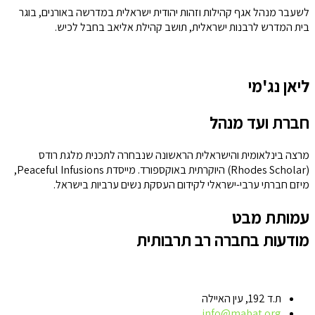
לשעבר מנהל אגף קהילות וזהות יהודית ישראלית במדרשה באורנים, בוגר
בית המדרש לרבנות ישראלית, תושב קהילת אליאב בחבל לכיש.
ליאן נג'מי
חברת ועד מנהל
מרצה בינלאומית והישראלית הראשונה שנבחרה לתכנית מלגת רודס
(Rhodes Scholar) היוקרתית באוקספורד. מייסדת Peaceful Infusions,
מיזם חברתי ערבי-ישראלי לקידום העסקת נשים ערביות בישראל.
עמותת מבט
מודעות בחברה רב תרבותית
ת.ד 192, עין האיילה
info@mabat.org