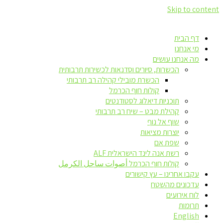
Skip to content
דף הבית
מי אנחנו
מה אנחנו עושים
הכשרות, סיורים וסדנאות לכשירות תרבותית
הכשרת מובילי קהילה רב תרבותי
קולות חוף הכרמל
תוכניות דיאלוג לסטודנטים
קהילת מבט – שיח רב תרבותי
שוף אל נוף
יוצרות מציאות
שפת אם
רשת אנה לינד הישראלית ALF
קולות חוף הכרמל أصوات ساحل الكرمل
עקבו אחרינו – עץ קישורים
עדכונים מהשטח
לוח אירועים
תרומות
English