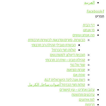
العربية
Facebook-f
תפריט
דף הבית
מי אנחנו
מה אנחנו עושים
הכשרות, סיורים וסדנאות לכשירות תרבותית
הכשרת מובילי קהילה רב תרבותי
קולות חוף הכרמל
תוכניות דיאלוג לסטודנטים
קהילת מבט – שיח רב תרבותי
שוף אל נוף
יוצרות מציאות
שפת אם
רשת אנה לינד הישראלית ALF
קולות חוף הכרמל أصوات ساحل الكرمل
עקבו אחרינו – עץ קישורים
עדכונים מהשטח
לוח אירועים
תרומות