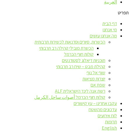
العربية
תפריט
דף הבית
מי אנחנו
מה אנחנו עושים
הכשרות, סיורים וסדנאות לכשירות תרבותית
הכשרת מובילי קהילה רב תרבותי
קולות חוף הכרמל
תוכניות דיאלוג לסטודנטים
קהילת מבט – שיח רב תרבותי
שוף אל נוף
יוצרות מציאות
שפת אם
רשת אנה לינד הישראלית ALF
קולות חוף הכרמל أصوات ساحل الكرمل
עקבו אחרינו – עץ קישורים
עדכונים מהשטח
לוח אירועים
תרומות
English