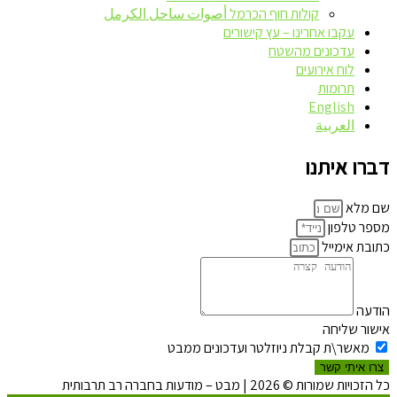
קולות חוף הכרמל أصوات ساحل الكرمل
עקבו אחרינו – עץ קישורים
עדכונים מהשטח
לוח אירועים
תרומות
English
العربية
דברו איתנו
שם מלא
מספר טלפון
כתובת אימייל
הודעה
אישור שליחה
מאשר\ת קבלת ניוזלטר ועדכונים ממבט
צרו איתי קשר
כל הזכויות שמורות © 2026 | מבט – מודעות בחברה רב תרבותית