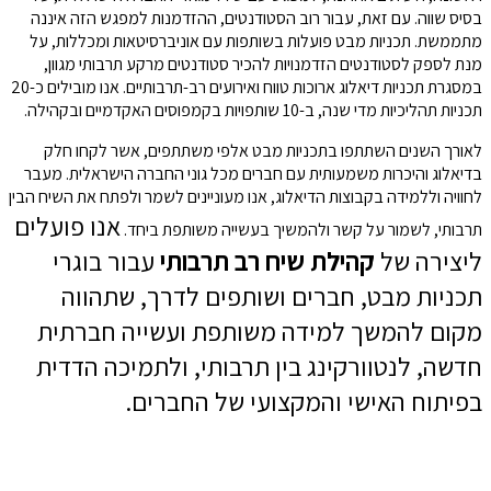
בסיס שווה. עם זאת, עבור רוב הסטודנטים, ההזדמנות למפגש הזה איננה
מתממשת. תכניות מבט פועלות בשותפות עם אוניברסיטאות ומכללות, על
מנת לספק לסטודנטים הזדמנויות להכיר סטודנטים מרקע תרבותי מגוון,
במסגרת תכניות דיאלוג ארוכות טווח ואירועים רב-תרבותיים. אנו מובילים כ-20
תכניות תהליכיות מדי שנה, ב-10 שותפויות בקמפוסים האקדמיים ובקהילה.
לאורך השנים השתתפו בתכניות מבט אלפי משתתפים, אשר לקחו חלק
בדיאלוג והיכרות משמעותית עם חברים מכל גוני החברה הישראלית. מעבר
לחוויה וללמידה בקבוצות הדיאלוג, אנו מעוניינים לשמר ולפתח את השיח הבין
אנו פועלים
תרבותי, לשמור על קשר ולהמשיך בעשייה משותפת ביחד.
ליצירה של
קהילת שיח רב תרבותי
עבור בוגרי
תכניות מבט, חברים ושותפים לדרך, שתהווה
מקום להמשך למידה משותפת ועשייה חברתית
חדשה, לנטוורקינג בין תרבותי, ולתמיכה הדדית
בפיתוח האישי והמקצועי של החברים.