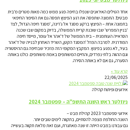
אחד הטילים האיראנים שנפלו בחיפה פגע ממש כמה מאות מטרים מ'בית
מבטים'. התמונה שתפסה את רגע הפיצוץ תפסה גם את הסיפור החיפאי
בתמונה אחת – הפיצוץ ברקע מסגד אל ג'רינה, 'מסגד חיפה הגדול', לצד
'בניין המפרש' שבו שוכנת קריית הממשלה, בדיוק במקום שבו שכנה
הסראייה העותמנית – בית הממשל של ד'אהר אל עומר, מייסד חיפה
המודרנית. למרבה המזל 'המסגד הקטן, השריד האחרון לבנייה של ד'אהר
בעיר, לא נפגע בפיצוץ. המקבץ המקומי הזה מזכיר שבחיפה גם ההיסטוריה
וגם ההווה בלתי נפרדים, והחיים המשותפים באמת משותפים. כולנו באותה
הסערה, גם אם לא באותה הסירה.
קרא עוד »
22/06/2025
אירועים ופיתוח קהילה
ניוזלטר ראש השנה התשפ"ה – ספטמבר 2024
אירועי ספטמבר 2023 קהילת מבט –
השנה החולפת מצפה להסתיים, בתקווה לימים טובים יותר.
גם עבורנו במבט הייתה זו שנה מאתגרת, ועם זאת מלאת תקווה בעשייה