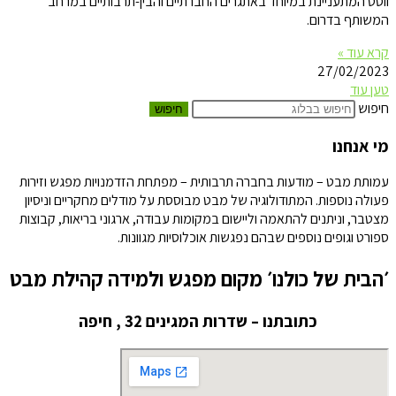
ווסט המתעניינת במיוחד באתגרים החברתיים והבין-תרבותיים במרחב
המשותף בדרום.
קרא עוד »
27/02/2023
טען עוד
חיפוש
חיפוש
מי אנחנו
עמותת מבט – מודעות בחברה תרבותית – מפתחת הזדמנויות מפגש וזירות
פעולה נוספות. המתודולוגיה של מבט מבוססת על מודלים מחקריים וניסיון
מצטבר, וניתנים להתאמה וליישום במקומות עבודה, ארגוני בריאות, קבוצות
ספורט וגופים נוספים שבהם נפגשות אוכלוסיות מגוונות.
׳הבית של כולנו׳ מקום מפגש ולמידה קהילת מבט
כתובתנו – שדרות המגינים 32 , חיפה