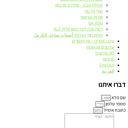
קהילת מבט – שיח רב תרבותי
שוף אל נוף
יוצרות מציאות
שפת אם
רשת אנה לינד הישראלית ALF
קולות חוף הכרמל أصوات ساحل الكرمل
עקבו אחרינו – עץ קישורים
עדכונים מהשטח
לוח אירועים
תרומות
English
العربية
דברו איתנו
שם מלא
מספר טלפון
כתובת אימייל