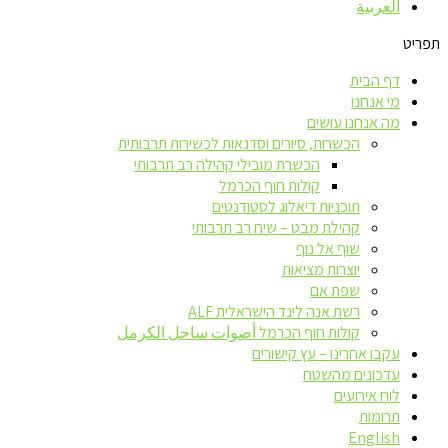
العربية
תפריט
דף הבית
מי אנחנו
מה אנחנו עושים
הכשרות, סיורים וסדנאות לכשירות תרבותית
הכשרת מובילי קהילה רב תרבותי
קולות חוף הכרמל
תוכניות דיאלוג לסטודנטים
קהילת מבט – שיח רב תרבותי
שוף אל נוף
יוצרות מציאות
שפת אם
רשת אנה לינד הישראלית ALF
קולות חוף הכרמל أصوات ساحل الكرمل
עקבו אחרינו – עץ קישורים
עדכונים מהשטח
לוח אירועים
תרומות
English