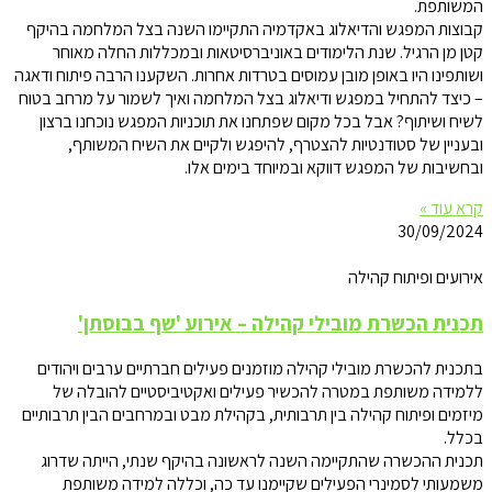
המשותפת.
קבוצות המפגש והדיאלוג באקדמיה התקיימו השנה בצל המלחמה בהיקף
קטן מן הרגיל. שנת הלימודים באוניברסיטאות ובמכללות החלה מאוחר
ושותפינו היו באופן מובן עמוסים בטרדות אחרות. השקענו הרבה פיתוח ודאגה
– כיצד להתחיל במפגש ודיאלוג בצל המלחמה ואיך לשמור על מרחב בטוח
לשיח ושיתוף? אבל בכל מקום שפתחנו את תוכניות המפגש נוכחנו ברצון
ובעניין של סטודנטיות להצטרף, להיפגש ולקיים את השיח המשותף,
ובחשיבות של המפגש דווקא ובמיוחד בימים אלו.
קרא עוד »
30/09/2024
אירועים ופיתוח קהילה
תכנית הכשרת מובילי קהילה – אירוע 'שף בבוסתן'
בתכנית להכשרת מובילי קהילה מוזמנים פעילים חברתיים ערבים ויהודים
ללמידה משותפת במטרה להכשיר פעילים ואקטיביסטיים להובלה של
מיזמים ופיתוח קהילה בין תרבותית, בקהילת מבט ובמרחבים הבין תרבותיים
בכלל.
תכנית ההכשרה שהתקיימה השנה לראשונה בהיקף שנתי, הייתה שדרוג
משמעותי לסמינרי הפעילים שקיימנו עד כה, וכללה למידה משותפת