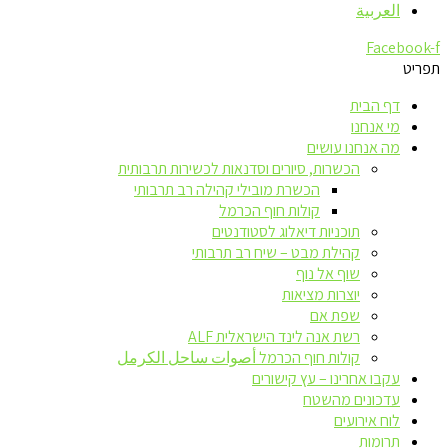
العربية
Facebook-f
תפריט
דף הבית
מי אנחנו
מה אנחנו עושים
הכשרות, סיורים וסדנאות לכשירות תרבותית
הכשרת מובילי קהילה רב תרבותי
קולות חוף הכרמל
תוכניות דיאלוג לסטודנטים
קהילת מבט – שיח רב תרבותי
שוף אל נוף
יוצרות מציאות
שפת אם
רשת אנה לינד הישראלית ALF
קולות חוף הכרמל أصوات ساحل الكرمل
עקבו אחרינו – עץ קישורים
עדכונים מהשטח
לוח אירועים
תרומות