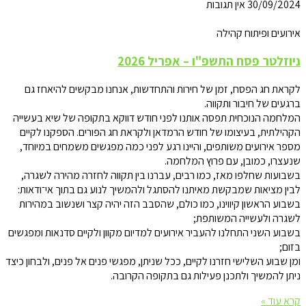
30/09/2024
אין תגובות
אירועים ופיתוח קהילה
ניוזלטר פסח התשפ"ו – אפריל 2026
לקראת חג הפסח, זמן של חירות והתחדשות, אנחנו מבקשים להיאחז גם
ברגעים של חיבור ותקווה.
המלחמה הנוכחית תפסה אותנו לפני חודש דווקא בתקופה של שיא בעשייה
הקהילתית, בעיצומו של חודש הרמדאן ולקראת חג הפורים. הספקנו לקיים
מספר אירועים משותפים, והיינו רגע לפני כמה מפגשים משמחים במיוחד,
שנעצרו, כמובן, עם פרוץ המלחמה.
בשבועות שחלפו מאז, כמו רבים, עברנו בין תקווה לחזרה מהירה לשגרה,
לבין מציאות שמבקשת מאיתנו להסתגל ולהמשיך לנוע גם בתוך אי־ודאות:
בשבוע הראשון קיווינו, כמו כולם, שהסבב הזה יהיה קצר ושנשוב במהירות
לשגרה ולעשייה המשותפת;
בשבוע השני התחלנו להעביר אירועים למדיום מקוון ולקיים סדנאות ומפגשים
בזום;
ומן שבוע השלישי חזרנו לקיים, ככל שניתן, מפגשי פנים אל פנים, ולבחון כיצד
ניתן להמשיך ולתכנן פעילות גם בתקופה הקרובה.
קרא עוד »