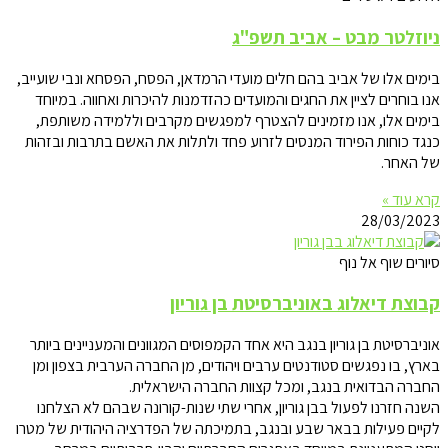
ניוזלטר מבט – אביב תשפ"ג
בימים אלו של אביב בהם חלים מועדי הרמדאן, הפסח, הפסחא ונבי שועייב,
אנו בוחרים לציין את החגים והמועדים כהזדמנות להיכרות ואחווה. במיוחד
בימים אלו, אנו מזמינים להצטרף למפגשים מקרבים וללמידה משותפת,
כנגד כוחות הפירוד המנסים לזרוע פחד ולתלות את האשם בתרבות ובזהות
של האחר.
קרא עוד »
28/03/2023
סיורים שוף אל נוף
קבוצת דיאלוג באוניברסיטת בן גוריון
אוניברסיטת בן גוריון בנגב היא אחד הקמפוסים המגוונים והמעניינים ביותר
בארץ, בו נפגשים סטודנטים ערבים ויהודים, מן החברה הערבית בצפון ומן
החברה הבדואית בנגב, ומכל קצוות החברה הישראלית.
השנה חזרנו לפעול בבן גוריון, אחרי שתי שנות-קורונה שבהם לא הצלחנו
לקיים פעילות בבאר שבע ובנגב, בתמיכתה של הפדרציה היהודית של מטרו