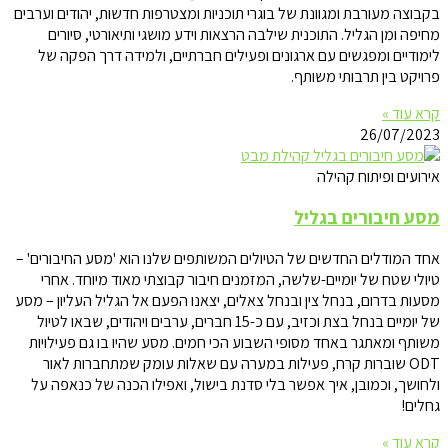
בקבוצה מעורבת ומגוונת של בוגרי תוכניות ומצטרפות חדשות, יהודים וערבים
מחיפה ומן הגליל. התוכנית שילבה הרצאות וידע מושגי ותיאורטי, סיורים
לימודיים ומפגשים עם ארגונים ופעילים חברתיים, ולמידה דרך הפקה של
פרויקט בין תרבותי משותף.
קרא עוד »
26/07/2023
אירועים ופיתוח קהילה
מסע חיבורים בגליל
אחד המודלים החדשים של הטיולים המשותפים שלנו הוא 'מסע החיבורים' –
טיולי שטח של יומיים-שלשה, המזמנים חיבור קבוצתי מאוד מיוחד. אחרי
מסעות בדרום, בנחל צין ובנחל צאלים, יצאנו הפעם אל הגליל העליון – מסע
של יומיים בנחל בצת וכזיב, עם כ-15 חברים, ערבים ויהודים, שבאו לטיול
משותף ומאתגר באחד מסופי השבוע הכי חמים. מסע שהיו בו גם פעילויות
ODT שוברות קרח, פעילות במערה עם שאלות עומק שמתחברות לאור
ולחושך, וכמובן, איך אפשר בלי סדנת בישול, ואפילו הכנה של כנאפה על
גחלים!
קרא עוד »