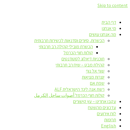
Skip to content
דף הבית
מי אנחנו
מה אנחנו עושים
הכשרות, סיורים וסדנאות לכשירות תרבותית
הכשרת מובילי קהילה רב תרבותי
קולות חוף הכרמל
תוכניות דיאלוג לסטודנטים
קהילת מבט – שיח רב תרבותי
שוף אל נוף
יוצרות מציאות
שפת אם
רשת אנה לינד הישראלית ALF
קולות חוף הכרמל أصوات ساحل الكرمل
עקבו אחרינו – עץ קישורים
עדכונים מהשטח
לוח אירועים
תרומות
English