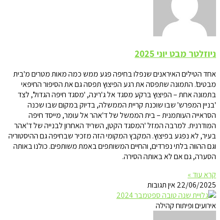
ניוזלטר מבט יוני 2025
אחד הטילים האיראנים שנפלו בחיפה פגע ממש כמה מאות מטרים מ'בית
מבטים'. התמונה שתפסה את רגע הפיצוץ תפסה גם את הסיפור החיפאי
בתמונה אחת – הפיצוץ ברקע מסגד אל ג'רינה, 'מסגד חיפה הגדול', לצד
'בניין המפרש' שבו שוכנת קריית הממשלה, בדיוק במקום שבו שכנה
הסראייה העותמנית – בית הממשל של ד'אהר אל עומר, מייסד חיפה
המודרנית. למרבה המזל 'המסגד הקטן, השריד האחרון לבנייה של ד'אהר
בעיר, לא נפגע בפיצוץ. המקבץ המקומי הזה מזכיר שבחיפה גם ההיסטוריה
וגם ההווה בלתי נפרדים, והחיים המשותפים באמת משותפים. כולנו באותה
הסערה, גם אם לא באותה הסירה.
קרא עוד »
22/06/2025
אין תגובות
אירועים ופיתוח קהילה