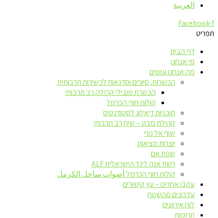
العربية
Facebook-f
תפריט
דף הבית
מי אנחנו
מה אנחנו עושים
הכשרות, סיורים וסדנאות לכשירות תרבותית
הכשרת מובילי קהילה רב תרבותי
קולות חוף הכרמל
תוכניות דיאלוג לסטודנטים
קהילת מבט – שיח רב תרבותי
שוף אל נוף
יוצרות מציאות
שפת אם
רשת אנה לינד הישראלית ALF
קולות חוף הכרמל أصوات ساحل الكرمل
עקבו אחרינו – עץ קישורים
עדכונים מהשטח
לוח אירועים
תרומות