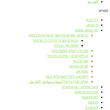
العربية
תפריט
דף הבית
מי אנחנו
מה אנחנו עושים
הכשרות, סיורים וסדנאות לכשירות תרבותית
הכשרת מובילי קהילה רב תרבותי
קולות חוף הכרמל
תוכניות דיאלוג לסטודנטים
קהילת מבט – שיח רב תרבותי
שוף אל נוף
יוצרות מציאות
שפת אם
רשת אנה לינד הישראלית ALF
קולות חוף הכרמל أصوات ساحل الكرمل
עקבו אחרינו – עץ קישורים
עדכונים מהשטח
לוח אירועים
תרומות
English