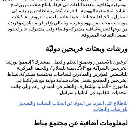
موسيقية وثقافية متعددة اللغات في حيفا، بإنتاج طلاب من برانمج
القيادة المجتمعية اليهودية – العربية. تُنظم نشاطات بوزيتيف، في
المنازل والاحياء المختلطة بحيفا. عادة ما تضم العروض تشكيلات
موسيقية محلية من يهود وعرب، وبالتالي توّفر فرصة نادرة وفريدة
من نوعها لتجربة ثقافية مشتركة وقضاء وقت مشترك، عابر لحدود
الفصل الثقافية المعروفة.
ورشات وبعثات خريجين دوليّة
أترغبون بالاستمرار وتعميق التعلم والعمل المشترك؟ إنضموا لورشة
الخريجين بالشراكة مع “الأكاديمية للسلام”، وللحلقة المركزية
للناشطين المؤثرين والمبادرين لنشاطات مجتمعية مشتركة. نشاط
الخريجين والمجتمع يشمل بعثات شبابية دولية مع شركائينا في
هامبورغ – ألمانيا، وللتعارف والتعلم في الميدان، رغم وإلى جانب
التحديات الثقافية في ألمانيا وإسرائيل.
للاطلاع على المزيد من المواد عن البعثات الشبابية والتسجيل
للورشات والبعثات.
لمعلومات اضافية عن مجتمع مباط