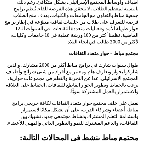
أطياف وأوساط المجتمع الإسرائيلي، بشكل متكافئ. رغم ذلك،
بالنسبة لمعظم الطلاب، لا تتحقق هذه الفرصة للقاء. تُنظم برامج
جمعية مباط بالتعاون مع الجامعات والكليات، بهدف منح الطلاب
فرصة للتعرف على طلاب من خلفيات ثقافية متنوّعة في إطار برامج
حوار طويلة الأمد وفعاليات متعددة الثقافات. في السنوات الـ12
الماضية، نظمنا أكثر من 100 ورشة عملية في 10 جامعات وكليات،
لأكثر من 2000 طالب في انحاء البلاد.
مجتمع مباط – حوار متعدد الثقافات
طوال سنوات شارك في برامح مباط أكثر من 2000 مشارك، والذين
شاركوا بحوار وتعارف هام ومعتبر مع أفراد من شتى شرائح وأطياف
المجتمع الاسرائيلي. عدا عن التجربة والتعلم في مجموعات حوارية،
نرغب بالحفاظ وتطوير الحوار القاطع للثقافات، الحفاظ على العلاقة
والاستمرار بالعمل المشتركة سويًّا.
نعمل على خلف مجتمع حوار متعدد الثقافات لكافة خريجي برامج
مباط، أعضاء وشركاء الدرب، على أن تشكل مكانًا لاستمرار
واستدامة التعلم المشترك ونشاط مجتمعي جديد، تشبيك بين
الثقافات، والدعم المشترك للنمو والتطوير الذاتي والمهني للأعضاء.
مجتمع مباط ينشط في المجالات التالية: