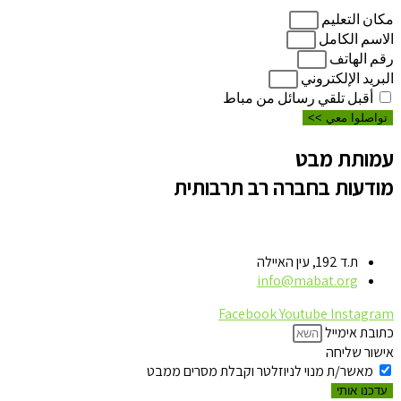
مكان التعليم
الاسم الكامل
رقم الهاتف
البريد الإلكتروني
أقبل تلقي رسائل من مباط
تواصلوا معي >>
עמותת מבט
מודעות בחברה רב תרבותית
ת.ד 192, עין האיילה
info@mabat.org
Facebook
Youtube
Instagram
כתובת אימייל
אישור שליחה
מאשר/ת מנוי לניוזלטר וקבלת מסרים ממבט
עדכנו אותי