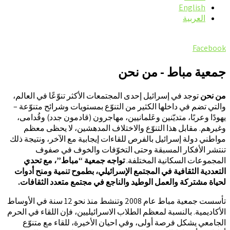
English
العربية
Facebook
جمعية مباط - من نحن
من نحن
توجد في إسرائيل إحدى المجتمعات الأكثر تنوّعًا في العالم،
والتي تضم في داخلها الكثير من التنوّع بمستويات وشرائح متنوّعة –
يهودًا وعربًا، متديّنين وعَلمانيين، مهاجرون (قادمون جدد) وقُدامى،
وغيرهم. مقابل هذا التنوّع والاختلاف المدهشين، لا يحظى معظم
مواطني دولة إسرائيل بالفرص للقاءات إيجابية مع الآخر، ونتيجة ذلك
تنتشر الأفكار المسبقة وحتى التخوّفات والخوف في صفوف
المجموعات السكانية المختلفة.
تواجه جمعية “مباط”، مع تحدي
التعددية الثقافية في المجتمع الإسرائيلي، بطموح تنمية ومنح أدوات
لحياة مشتركة والعمل الوطيد والناجع في مجتمع متعدد الثقافات.
تأسست جمعية مباط عام 2008 وتنشط منذ نحو 12 سنة في الأوساط
الأكاديمية. بالنسبة لمعظم الطلاب الاسرائيليين، فإن اللقاء في الحرم
الجامعي يشكل فرصة أولى، وفي احيان الأخيرة، للقاء مع متنوّع