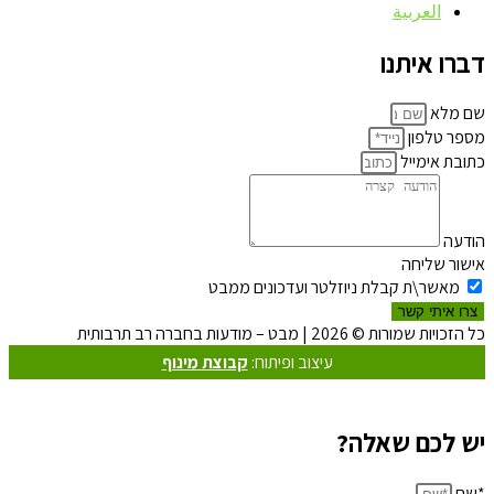
العربية
דברו איתנו
שם מלא
מספר טלפון
כתובת אימייל
הודעה
אישור שליחה
מאשר\ת קבלת ניוזלטר ועדכונים ממבט
צרו איתי קשר
כל הזכויות שמורות © 2026 | מבט – מודעות בחברה רב תרבותית
עיצוב ופיתוח:
קבוצת מינוף
יש לכם שאלה?
*שם