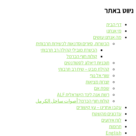
ניווט באתר
דף הבית
מי אנחנו
מה אנחנו עושים
הכשרות, סיורים וסדנאות לכשירות תרבותית
הכשרת מובילי קהילה רב תרבותי
קולות חוף הכרמל
תוכניות דיאלוג לסטודנטים
קהילת מבט – שיח רב תרבותי
שוף אל נוף
יוצרות מציאות
שפת אם
רשת אנה לינד הישראלית ALF
קולות חוף הכרמל أصوات ساحل الكرمل
עקבו אחרינו – עץ קישורים
עדכונים מהשטח
לוח אירועים
תרומות
English