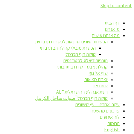
Skip to content
דף הבית
מי אנחנו
מה אנחנו עושים
הכשרות, סיורים וסדנאות לכשירות תרבותית
הכשרת מובילי קהילה רב תרבותי
קולות חוף הכרמל
תוכניות דיאלוג לסטודנטים
קהילת מבט – שיח רב תרבותי
שוף אל נוף
יוצרות מציאות
שפת אם
רשת אנה לינד הישראלית ALF
קולות חוף הכרמל أصوات ساحل الكرمل
עקבו אחרינו – עץ קישורים
עדכונים מהשטח
לוח אירועים
תרומות
English