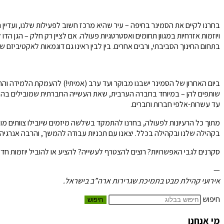
בחרנו לקיים את הסמינר בחיפה – עיר שהיא מרכז חשוב לפעילות שלנו, ועדיין 
ויוזמות אזרחיות במגוון תחומים ואסטרטגיות פעולה. אם לציין רק חלק – הגן הד
בתחום החינוך הסביבתי, ורבים אחרים. בין לבין ראינו גם דוגמאות לאקטיביזם 
ביום האחרון של הסמינר ישבנו מבוקר ועד ערב (אמיתי!) להעמקת הלמידה והתכ
שותפים להן – במיוחד בחברה הערבית, שאת העשייה החברתית שמובילים בה הצע
עד עשרות-אלפי חברות וחברים.
מתוך כל הרעיונות לפעולה, בחרנו להתמקד בשלשה מיזמים שיובילו צוותים מו
בקהילה שלנו ובקהילה בכלל. יצאנו עם תכניות עבודה להמשך, והרבה אנרגיה
סקרנים לגבי האפשרויות? רוצים להצטרף לעשייה? להציע או להוביל יוזמות חדשות? או להצטרף כמשתתפים לתכניות המתוכננות? uned
—
אירועי קהילת מבט בתמיכת שגרירות ארה”ב בישראל.
חיפוש
חיפוש
מי אנחנו