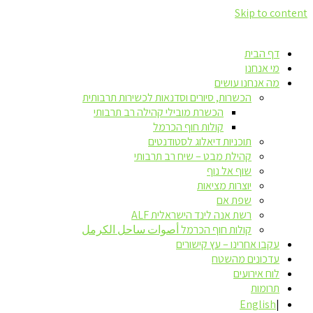
Skip to content
דף הבית
מי אנחנו
מה אנחנו עושים
הכשרות, סיורים וסדנאות לכשירות תרבותית
הכשרת מובילי קהילה רב תרבותי
קולות חוף הכרמל
תוכניות דיאלוג לסטודנטים
קהילת מבט – שיח רב תרבותי
שוף אל נוף
יוצרות מציאות
שפת אם
רשת אנה לינד הישראלית ALF
קולות חוף הכרמל أصوات ساحل الكرمل
עקבו אחרינו – עץ קישורים
עדכונים מהשטח
לוח אירועים
תרומות
English