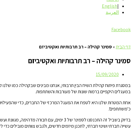
English
العربية
Facebook
דף הבית
»
סמינר קהילה – רב תרבותיות ואקטיביזם
סמינר קהילה – רב תרבותיות ואקטיביזם
15/09/2020
במסגרת פיתוח קהילת השיח הבין תרבותי, אנחנו מבינים שבקהילה כמו שלנו קיי
במעגלים היקפיים ברמות שונות של מעורבות והשתתפות.
אחת המטרות שלנו היא לטפח את המעגל המרכזי של החברים, כדי שהפעילויות וה
כ'משתתפים'.
בדיוק בשביל זה התכנסנו לסמינר של 3 ימים, ע
עשייה חברתי ושינוי חברתי, לתכנן מיזמים חדשים, ולגבש צוותים מובילים כדי