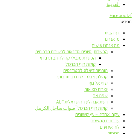
العربية
Facebook-f
תפריט
דף הבית
מי אנחנו
מה אנחנו עושים
הכשרות, סיורים וסדנאות לכשירות תרבותית
הכשרת מובילי קהילה רב תרבותי
קולות חוף הכרמל
תוכניות דיאלוג לסטודנטים
קהילת מבט – שיח רב תרבותי
שוף אל נוף
יוצרות מציאות
שפת אם
רשת אנה לינד הישראלית ALF
קולות חוף הכרמל أصوات ساحل الكرمل
עקבו אחרינו – עץ קישורים
עדכונים מהשטח
לוח אירועים
תרומות