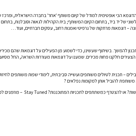
הדוגמא הכי אופטימית למודל של קיום משותף 'אחר' בחברה הישראלית, ומרכז של 
ו לשוני של יד ביד, בתחום הקיום המשותף; בית הקהילות לגאווה וסובלנות, בתחום
שונה – דוגמאות מרתקות של גרפיטי ואמנות רחוב, עסקים חברתיים, ועוד…
נון להמשך. בשיתוף שעשינו, כדי לשמוע מן הפעילים על דוגמאות שהם מכירים 
ירים חלקנו פחות מכירים. שמענו על דוגמאות מעוררות השראה, החל מסיוע לפ
בילים – תכנית לטיולים משותפים ועשייה סביבתית, לימודי שפות משותפים לחי
 משותפת להוביל אותן למקומות נפלאים ?
Stay T – מוזמנים לכתוב לנו, ולהמשיך לעקוב אחרי העדכונים. פרטים נוספים בקרוב.