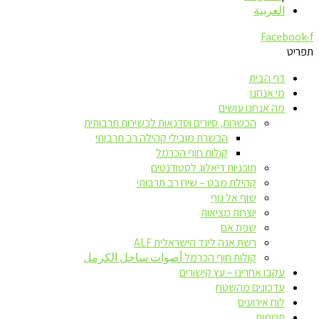
العربية
Facebook-f
תפריט
דף הבית
מי אנחנו
מה אנחנו עושים
הכשרות, סיורים וסדנאות לכשירות תרבותית
הכשרת מובילי קהילה רב תרבותי
קולות חוף הכרמל
תוכניות דיאלוג לסטודנטים
קהילת מבט – שיח רב תרבותי
שוף אל נוף
יוצרות מציאות
שפת אם
רשת אנה לינד הישראלית ALF
קולות חוף הכרמל أصوات ساحل الكرمل
עקבו אחרינו – עץ קישורים
עדכונים מהשטח
לוח אירועים
תרומות