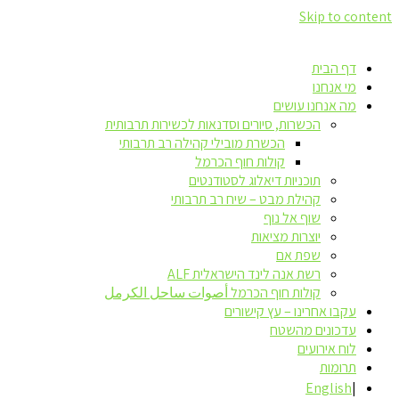
Skip to content
דף הבית
מי אנחנו
מה אנחנו עושים
הכשרות, סיורים וסדנאות לכשירות תרבותית
הכשרת מובילי קהילה רב תרבותי
קולות חוף הכרמל
תוכניות דיאלוג לסטודנטים
קהילת מבט – שיח רב תרבותי
שוף אל נוף
יוצרות מציאות
שפת אם
רשת אנה לינד הישראלית ALF
קולות חוף הכרמל أصوات ساحل الكرمل
עקבו אחרינו – עץ קישורים
עדכונים מהשטח
לוח אירועים
תרומות
English