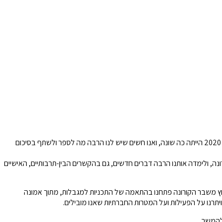
שנת 2020 היתה שנה מיוחדת ומאתגרת גם עבורנו במבט. בדרך כלל, אנחנו פועלים ומסכמים את שנות הפעילות שלנו על פי שנות הלימודים האקדמיות, אולם 2020 הייתה כה שונה, ואנו חשים שיש לנו הרבה מה לספר ולשתף בסיכום
ה הקורונה, ולימדה אותנו הרבה דברים חדשים, גם בהקשרים הבין-תרבותיים, האישיים
של מבט. עם פרוץ משבר הקורונה פתחנו בהתאמה של התכניות למגבלות, מתוך אמונה
יתרנו על הפעילות ועל המטרות החברתיות שאנו מובילים.