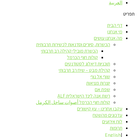
العربية
תפריט
דף הבית
מי אנחנו
מה אנחנו עושים
הכשרות, סיורים וסדנאות לכשירות תרבותית
הכשרת מובילי קהילה רב תרבותי
קולות חוף הכרמל
תוכניות דיאלוג לסטודנטים
קהילת מבט – שיח רב תרבותי
שוף אל נוף
יוצרות מציאות
שפת אם
רשת אנה לינד הישראלית ALF
קולות חוף הכרמל أصوات ساحل الكرمل
עקבו אחרינו – עץ קישורים
עדכונים מהשטח
לוח אירועים
תרומות
English