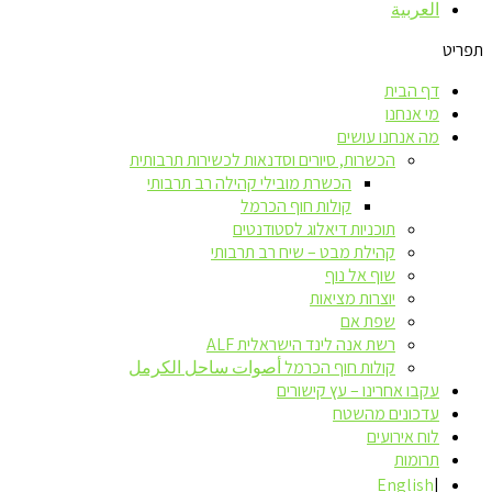
العربية
תפריט
דף הבית
מי אנחנו
מה אנחנו עושים
הכשרות, סיורים וסדנאות לכשירות תרבותית
הכשרת מובילי קהילה רב תרבותי
קולות חוף הכרמל
תוכניות דיאלוג לסטודנטים
קהילת מבט – שיח רב תרבותי
שוף אל נוף
יוצרות מציאות
שפת אם
רשת אנה לינד הישראלית ALF
קולות חוף הכרמל أصوات ساحل الكرمل
עקבו אחרינו – עץ קישורים
עדכונים מהשטח
לוח אירועים
תרומות
English