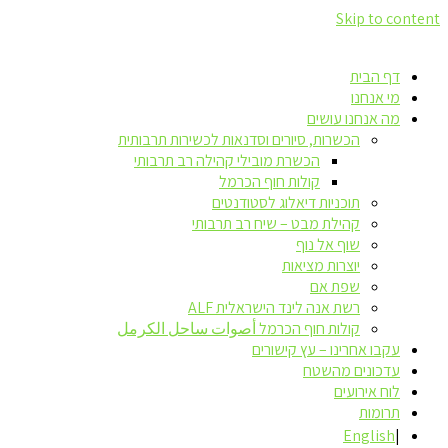
Skip to content
דף הבית
מי אנחנו
מה אנחנו עושים
הכשרות, סיורים וסדנאות לכשירות תרבותית
הכשרת מובילי קהילה רב תרבותי
קולות חוף הכרמל
תוכניות דיאלוג לסטודנטים
קהילת מבט – שיח רב תרבותי
שוף אל נוף
יוצרות מציאות
שפת אם
רשת אנה לינד הישראלית ALF
קולות חוף הכרמל أصوات ساحل الكرمل
עקבו אחרינו – עץ קישורים
עדכונים מהשטח
לוח אירועים
תרומות
English