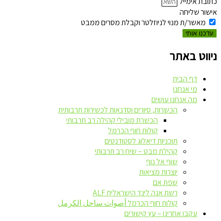
כתובת אימייל
אישור שליחה
מאשר/ת מנוי לניוזלטר וקבלת מסרים ממבט
עדכנו אותי
ניווט באתר
דף הבית
מי אנחנו
מה אנחנו עושים
הכשרות, סיורים וסדנאות לכשירות תרבותית
הכשרת מובילי קהילה רב תרבותי
קולות חוף הכרמל
תוכניות דיאלוג לסטודנטים
קהילת מבט – שיח רב תרבותי
שוף אל נוף
יוצרות מציאות
שפת אם
רשת אנה לינד הישראלית ALF
קולות חוף הכרמל أصوات ساحل الكرمل
עקבו אחרינו – עץ קישורים