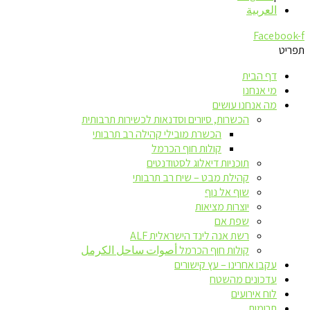
العربية
Facebook-f
תפריט
דף הבית
מי אנחנו
מה אנחנו עושים
הכשרות, סיורים וסדנאות לכשירות תרבותית
הכשרת מובילי קהילה רב תרבותי
קולות חוף הכרמל
תוכניות דיאלוג לסטודנטים
קהילת מבט – שיח רב תרבותי
שוף אל נוף
יוצרות מציאות
שפת אם
רשת אנה לינד הישראלית ALF
קולות חוף הכרמל أصوات ساحل الكرمل
עקבו אחרינו – עץ קישורים
עדכונים מהשטח
לוח אירועים
תרומות